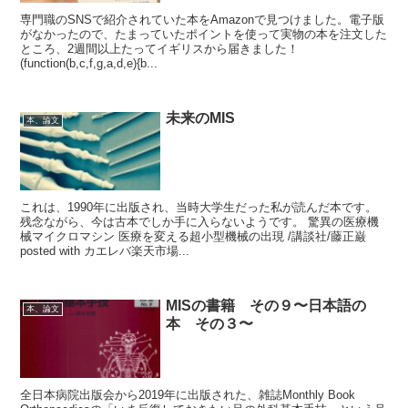
専門職のSNSで紹介されていた本をAmazonで見つけました。電子版
がなかったので、たまっていたポイントを使って実物の本を注文した
ところ、2週間以上たってイギリスから届きました！
(function(b,c,f,g,a,d,e){b...
未来のMIS
本、論文
これは、1990年に出版され、当時大学生だった私が読んだ本です。
残念ながら、今は古本でしか手に入らないようです。 驚異の医療機
械マイクロマシン 医療を変える超小型機械の出現 /講談社/藤正巌
posted with カエレバ楽天市場...
MISの書籍 その９〜日本語の
本、論文
本 その３〜
全日本病院出版会から2019年に出版された、雑誌Monthly Book