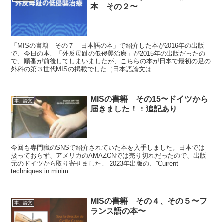
本 その２〜
「MISの書籍 その７ 日本語の本」で紹介した本が2016年の出版
で、今日の本、「外反母趾の低侵襲治療」が2015年の出版だったの
で、順番が前後してしまいましたが、こちらの本が日本で最初の足の
外科の第３世代MISの掲載でした（日本語論文は...
MISの書籍 その15〜ドイツから
本、論文
届きました！：追記あり
今回も専門職のSNSで紹介されていた本を入手しました。日本では
扱っておらず、アメリカのAMAZONでは売り切れだったので、出版
元のドイツから取り寄せました。 2023年出版の、”Current
techniques in minim...
MISの書籍 その４、その５〜フ
本、論文
ランス語の本〜