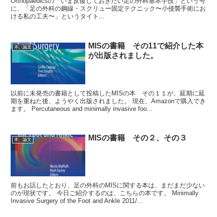
Orthopaedicsの「いま反復しておきたい足の外科基本手技」という号
に、「足の外科の鋼線・スクリュー固定テクニック〜小侵襲手術にお
ける私の工夫〜」というタイト...
MISの書籍 その11で紹介した本
本、論文
が出版されました。
以前に未発売の書籍として投稿したMISの本 その１１が、延期に延
期を重ねた後、ようやく出版されました。 現在、Amazonで購入でき
ます。 Percutaneous and minimally invasive foo...
MISの書籍 その２、その３
本、論文
前もお話したとおり、足の外科のMISに関する本は、まだまだ少ない
のが現状です。 今日ご紹介するのは、こちらの本です。 Minimally
Invasive Surgery of the Foot and Ankle 2011/...