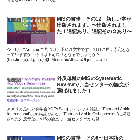
MISの書籍 その12 新しい本が
本、論文
出版されます。〜出版されまし
た！追記あり、追記その２あり〜
今年6月にAmazonで見つけ、予約注文中です。11月に届く予定とな
っていますが、今回は予定通りとなるでしょうか？
(function(b,c,f,g,a,d,e){b.MoshimoAffiliateObject=a;b=b||f...
外反母趾のMISのSystematic
本、論文
Reviewで、当センターの論文が
選ばれました！
アメリカ足の外科学会AOFASのオフィシャル雑誌、”Foot and Ankle
International”の姉妹誌である、”Foot and Ankle Orthopaedics"に掲載
された外反母趾のMISの論文で、当センターから発...
MISの書籍 その8〜日本語の
本、論文