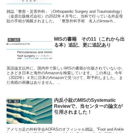
雑誌「整形・災害外科」（Orthopaedic Surgery and Traumatology）
（金原出版株式会社）の2022年４月号に、当科で行っている外反母
趾の手術が掲載されました。 「整形外科手術 名人のknow-h...
MISの書籍 その11（これから出
本、論文
る本）追記、更に追記あり
英語論文以外に、国内外で新しいMISの書籍が出版されていないか、
ときどき日本と海外のAmazonを検索しています。 この本は、今年
（2022年）４月に日本のAmazonで見つけて、即予約しました。 ま
だ表紙の画像はありません。...
内反小趾のMISのSystematic
本、論文
Reviewで、当センターの論文が
引用されました！
アメリカ足の外科学会AOFASのオフィシャル雑誌、”Foot and Ankle