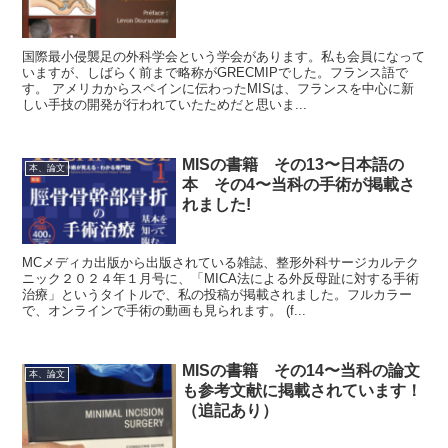
国際最小侵襲足の外科学会という学会があります。私も会員になって
いますが、しばらく前まで略称がGRECMIPでした。フランス語で
す。 アメリカからスペインに伝わったMISは、フランスを中心に新
しい手技の開発が行われていたためだと思いま...
MISの書籍 その13〜日本語の
本、論文
本 その4〜当科の手術が掲載さ
れました!
MCメディカ出版から出版されている雑誌、整形外科サージカルテク
ニック２０２４年１月号に、「MICA法による外反母趾に対する手術
治療」というタイトルで、私の投稿が掲載されました。フルカラー
で、オンラインで手術の動画も見られます。 (f...
MISの書籍 その14〜当科の論文
本、論文
も参考文献に掲載されています！
（追記あり）