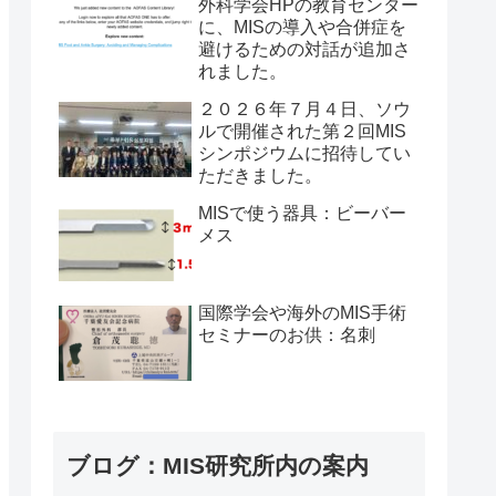
外科学会HPの教育センター
に、MISの導入や合併症を
避けるための対話が追加さ
れました。
２０２６年７月４日、ソウ
ルで開催された第２回MIS
シンポジウムに招待してい
ただきました。
MISで使う器具：ビーバー
メス
国際学会や海外のMIS手術
セミナーのお供：名刺
ブログ：MIS研究所内の案内