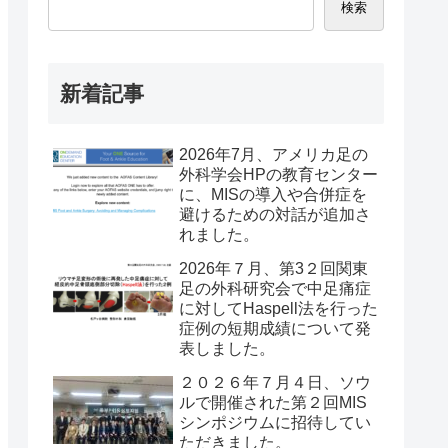
検索
新着記事
2026年7月、アメリカ足の
外科学会HPの教育センター
に、MISの導入や合併症を
避けるための対話が追加さ
れました。
2026年７月、第3２回関東
足の外科研究会で中足痛症
に対してHaspell法を行った
症例の短期成績について発
表しました。
２０２６年７月４日、ソウ
ルで開催された第２回MIS
シンポジウムに招待してい
ただきました。