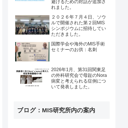
避けるための対話が追加さ
れました。
２０２６年７月４日、ソウ
ルで開催された第２回MIS
シンポジウムに招待してい
ただきました。
国際学会や海外のMIS手術
セミナーのお供：名刺
2026年1月、第31回関東足
の外科研究会で母趾のNora
病変と考えられる症例につ
いて発表しました。
ブログ：MIS研究所内の案内