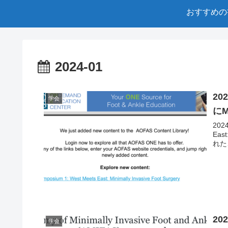
おすすめの
2024-01
2
学会
に
20
Eas
れた
20
学会