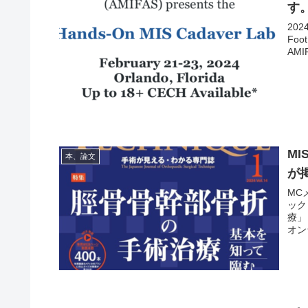
す
202
Foo
AMI
M
本、論文
が
MC
ック
療」
オン