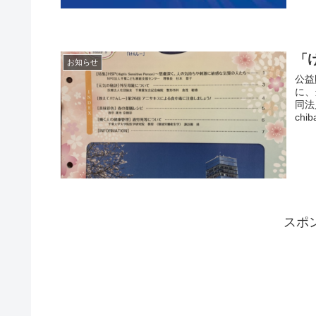
「
お知らせ
公益
に、
同法
chi
スポ