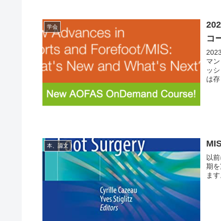
2
学会
コ
20
マン
ッシ
は存じ
M
本、論文
以前
期を
ます。 