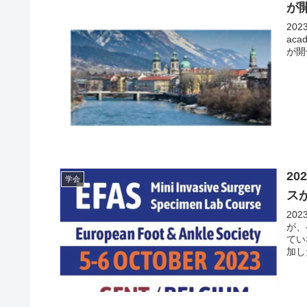
が
202
ac
が開
2
学会
ス
20
が、
てい
加し