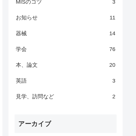
MISのコツ
3
お知らせ
11
器械
14
学会
76
本、論文
20
英語
3
見学、訪問など
2
アーカイブ