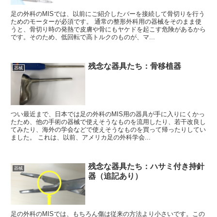
足の外科のMISでは、以前にご紹介したバーを接続して骨切りを行う
ためのモーターが必須です。 通常の整形外科用の器械をそのまま使
うと、骨切り時の発熱で皮膚や骨にもヤケドを起こす危険があるから
です。そのため、低回転で高トルクのものが、マ...
残念な器具たち：骨移植器
器械
つい最近まで、日本では足の外科のMIS用の器具が手に入りにくかっ
たため、他の手術の器械で使えそうなものを流用したり、若干改良し
てみたり、海外の学会などで使えそうなものを買って帰ったりしてい
ました。 これは、以前、アメリカ足の外科学会...
残念な器具たち：ハサミ付き持針
器械
器（追記あり）
足の外科のMISでは、もちろん傷は従来の方法より小さいです。この