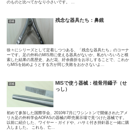
のものと比べてかなり小さいです。 ...
残念な器具たち：鼻鏡
器械
徐々にシリーズとして定着しつつある、「残念な器具たち」のコーナ
ーです。足の外科のMIS用に使える器具がないか、私がいろいろと模
索した結果の黒歴史、あだ花、紆余曲折をお示しすることで、これか
らMISを始めようとする方が同じ失敗をおかさないよ...
MISで使う器械：植骨用鑷子（せ
器械
っし）
初めて参加した国際学会、2010年7月にワシントンで開催されたアメ
リカ足の外科学会AOFASの器械の即売展示場で見つけた器械です。
以前に紹介した、ワイヤー・ガイドや、ハサミ付き持針器と一緒に購
入しました。 これも、亡...