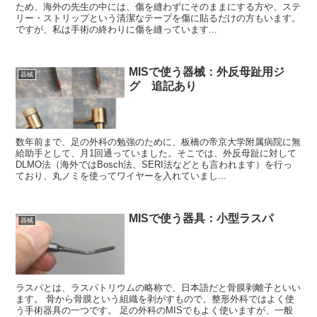
ため、海外の先生の中には、傷を縫わずにそのままにする方や、ステ
リー・ストリップという清潔なテープを傷に貼るだけの方もいます。
ですが、私は手術の終わりに傷を縫っています...
MISで使う器械：外反母趾用ジ
器械
グ 追記あり
数年前まで、足の外科の勉強のために、板橋の帝京大学附属病院に無
給助手として、月1回通っていました。そこでは、外反母趾に対して
DLMO法（海外ではBosch法、SERI法などとも言われます）を行っ
ており、丸ノミを使ってワイヤーを入れていまし...
MISで使う器具：小型ラスパ
器械
ラスパとは、ラスパトリウムの略称で、日本語だと骨膜剥離子といい
ます。 骨から骨膜という組織を剥がすもので、整形外科ではよく使
う手術器具の一つです。 足の外科のMISでもよく使いますが、一般