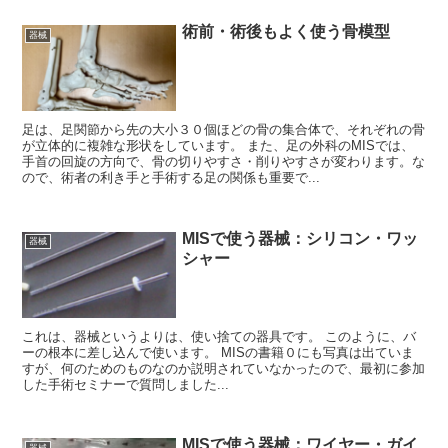
術前・術後もよく使う骨模型
器械
足は、足関節から先の大小３０個ほどの骨の集合体で、それぞれの骨
が立体的に複雑な形状をしています。 また、足の外科のMISでは、
手首の回旋の方向で、骨の切りやすさ・削りやすさが変わります。な
ので、術者の利き手と手術する足の関係も重要で...
MISで使う器械：シリコン・ワッ
器械
シャー
これは、器械というよりは、使い捨ての器具です。 このように、バ
ーの根本に差し込んで使います。 MISの書籍０にも写真は出ていま
すが、何のためのものなのか説明されていなかったので、最初に参加
した手術セミナーで質問しました...
MISで使う器械：ワイヤー・ガイ
器械