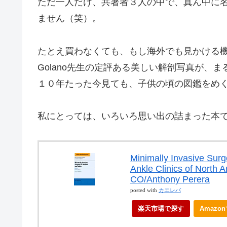
ただ一人だけ、共著者３人の中で、真ん中に名前
ません（笑）。
たとえ買わなくても、もし海外でも見かける
Golano先生の定評ある美しい解剖写真が、
１０年たった今見ても、子供の頃の図鑑をめ
私にとっては、いろいろ思い出の詰まった本
Minimally Invasive Surg
Ankle Clinics of Nort
CO/Anthony Perera
posted with
カエレバ
楽天市場で探す
Amazo