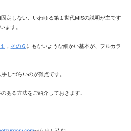
固定しない、いわゆる第１世代MISの説明が主です
ています。
の１
，
その６
にもないような細かい基本が、フルカラ
入手しづらいのが難点です。
性のある方法をご紹介しておきます。
ootsurgery.com
から申し込む。