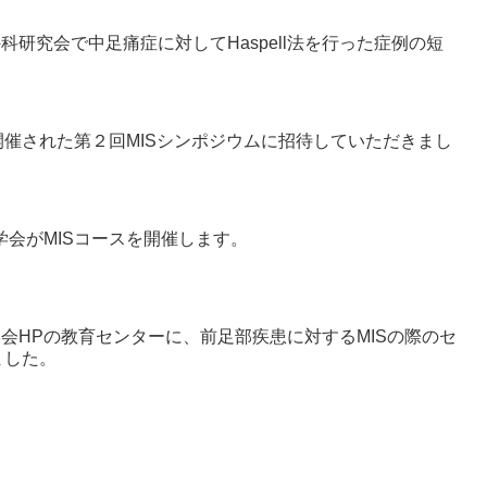
外科研究会で中足痛症に対してHaspell法を行った症例の短
催された第２回MISシンポジウムに招待していただきまし
学会がMISコースを開催します。
学会HPの教育センターに、前足部疾患に対するMISの際のセ
ました。