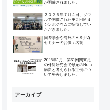
が開催されました。
２０２６年７月４日、ソウ
ルで開催された第２回MIS
シンポジウムに招待してい
ただきました。
国際学会や海外のMIS手術
セミナーのお供：名刺
2026年1月、第31回関東足
の外科研究会で母趾のNora
病変と考えられる症例につ
いて発表しました。
アーカイブ